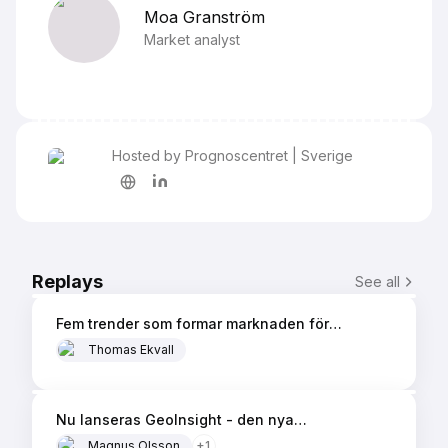
Moa
Granström
Market analyst
Hosted by Prognoscentret | Sverige
25 min
Replays
See all
Fem trender som formar marknaden för
byggmaterial
Thomas Ekvall
37 min
Nu lanseras GeoInsight - den nya
generationens kartverktyg
Magnus Olsson
+
1