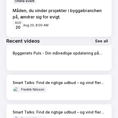
Online event
Måden, du vinder projekter i byggebranchen
på, ændrer sig for evigt.
AUG
Aug 20
,
8:00 AM
20
Recent videos
See all
48 min
Byggeriets Puls - Din månedlige opdatering på
byggebranchen
21 min
Smart Talks: Find de rigtige udbud – og vind flere
af dem (for entreprenører)
Fredrik Nilsson
16 min
Smart Talks: Find de rigtige udbud – og vind flere
af dem (for leverandører)